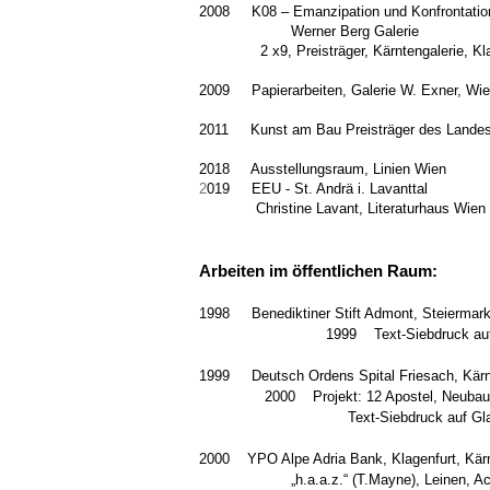
2008 K08 – Emanzipation un
Werner Berg Galerie
2 x9, Preisträger, Kärntengalerie, Kla
2009 Papierarbeiten, Galerie W. Exner, Wi
2011 Kunst am Bau Preisträger des Landes 
2018 Ausstellungsraum, Linien Wien
2
019 EEU - St. Andrä i. Lavanttal
Christine Lavant, Literaturhaus Wien
Arbeiten im öffentlichen Raum:
1998 Benedikti
1999 Text-Siebdruck auf Glas, H
1999 Deutsch O
2000 Projekt: 12 Apostel,
Text-Siebdruck auf Glas, Ho
2000 YPO Alpe Adria Bank
„h.a.a.z.“ (T.Mayne), Leinen, Acryl