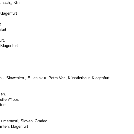
ach,, Ktn.
lagenfurt
t
urt
rt.
lagenfurt
.
t
- Slowenien , E.Lesjak u. Petra Varl, Künstlerhaus Klagenfurt
ien.
ffen/Ybbs
furt
ka galerija likovnih umetnosti, Slovenj
n, klagenfurt