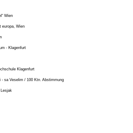
hauplatz, „an der nadel“ Wien
t europa, Wien
n
m - Klagenfurt
chule Klagenfurt
 - sa Veselim / 100 Ktn. Abstimmung
 Lesjak