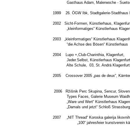
Gasthaus Adam, Malerwoche - Suetsch
1999 26. ÖGW Ibk, Stadtgalerie-Stadthaus K
2002 Sicht-Formen, Künstlerhaus, Klagenfur
„kleinformatiges“ Künstlerhaus Klagenf
2003 „kleinformatiges“ Künstlerhaus Klagenfu
“die Achse des Bösen“ Künstlerhaus K
2004 Lupo +,Club-Charinthia, Klagenfurt,
Jeder.Selbst, Künstlerhaus Klagenfurt
Alte Schule, 03, St. Andrä Klagenfur
2005 Crossover 2005 „pas de deux“, Kärnten 
2006 Ržišnik Perc Skupina, Sencur, Sloven
Types Faces, Galerie Museum Waidho
„Ware und Wert“
Künstlerhaus Klagen
„Damals und jetzt“ Schloß Strassburg
2007 „NIT Thread“ Koros
„100“ jahresfeier kunstverein kärnte