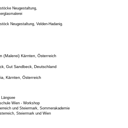
er Wettbewerb, 5 Bildstöcke Neugest
lasmalerei
ttbewerb, 1 Bildstöck Neugestaltung, Velden-
(Malerei) Kärnten, Österreich
k, Gut Sandbeck, Deutschland
, Kärnten, Österreich
demie - Stift Pöl
Stift St. Georgen am Län
 Wien - Workshop
erreich und Steiermark,
Sommerakade
erreich, Steiermark und Wien