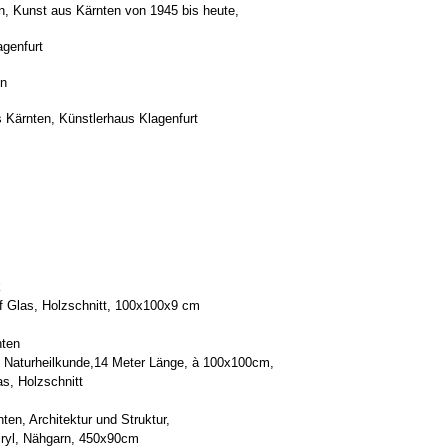
d Konfrontation, Kunst aus Kärnten von 1945 bi
genfurt
en
Kärnten, Künstlerhaus Klagenfurt
ner Stift Admont, Steie
olzschnitt, 100x100x9 cm
rdens Spital Friesach, Kä
 Neubau Naturheilkunde,14 Meter Länge, à 10
lzschnitt
, Klagenfurt, Kärnten, Architektur und S
, Nähgarn, 450x90cm