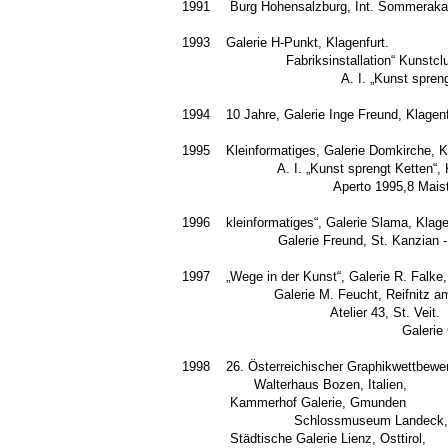
1991 Burg Hohensalzburg, Int. Sommeraka
1993 Galeri
Fabriksinstalla
A. I. „Kunst sprengt Ketten“,
1994 10 Jahre, Galerie Inge Freund, Klagenf
1995 Kleinformati
A. I. „Kunst spr
Aperto 1995,8 Maistraße, 
1996 kleinformatige
Galerie Freund, St. Kanzian - Kl
1997 „Wege in der Ku
Galerie M. Fe
Atelier
Galerie Gut Sandbeck, Ost
1998 26. Österreichischer Gr
Walterhaus Bozen, Italien,
Kammerho
Schlossmuseum Landeck, Ti
Städtische Galerie Lienz, Osttirol,