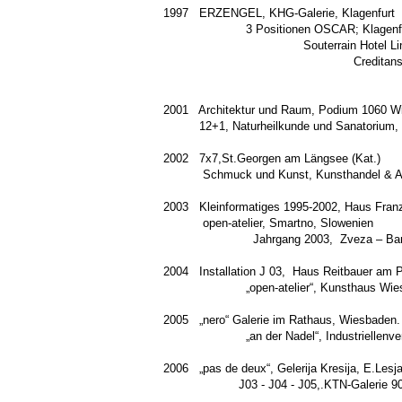
1997 ERZENGE
3 Posit
Souterrain 
Creditanstalt
Hotel Linde, Mari
2001 Architektur und Raum, Podium 1060 W
12+1, Naturheilkunde und Sanatorium, 
2002 7x7,St.Georgen am Längsee (Kat.)
Schmuck und Kunst, Kunsthandel &
2003 Kleinformatiges 1995-2002, Haus Franz 
open-ateli
Jahrgang 2003, Zveza – Bank, K
2004 Installation 
„open-atelier“, Kun
2005 „nero“ Ga
„an der Nadel“, Industriellenvereini
2006 „pas de deux“, Gel
J03 - J04 - J05,.KTN-Galerie 9020