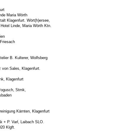
L, KHG-Galerie, Klagen
ionen OSCAR; Klagen
Hotel Linde Maria W
 Klagenfurt. Wört(h)er
a Wörth Ktn.
ien
Friesach
 Atelier B. Kulterer, Wolfsberg
von Sales, Klagenfurt.
er, Smartno, Slowe
lagenfurt
J 03, Haus Reitbauer am Pogusch,
sthaus Wiesbaden
lerie im Rathaus, Wiesba
gung Kärnten, Klagenfurt
erija Kresija, E.Lesjak + P. Varl, Laiba
 Klgft.