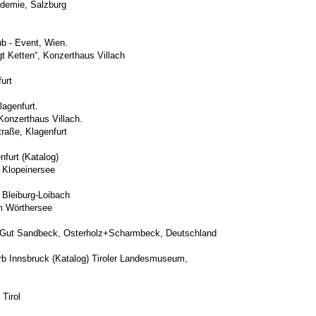
demie, Salzburg
e H-Punkt, Klagenf
tion“ Kunstclub - Event, 
 Konzerthaus Villach
urt
ges, Galerie Domkirche, Klagen
engt Ketten“, Konzerthaus Vil
Klagenfurt
s“, Galerie Slama, Klagenfurt (Ka
opeinersee
nst“, Galerie R. Falke, Bleiburg-L
ucht, Reifnitz am Wörth
 43, St. Ve
erholz+Scharmbeck, Deutschland
aphikwettbewerb Innsbruck (Katalog) Tiroler Land
f Galerie, Gmun
rol