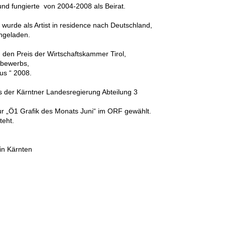
 und fungierte von 2004-2008 als Beirat.
 wurde als Artist in residence nach Deutschland,
en und in die Schweiz eingela
B. den Preis der Wirtschaftskammer Tirol,
terreichischen Grafikwettbew
bus “ 2008.
is der Kärntner Landesregierung Abteilung 3
l“ zur „Ö1 Grafik des Monats Juni“ im ORF gewählt.
teht.
in Kärnten